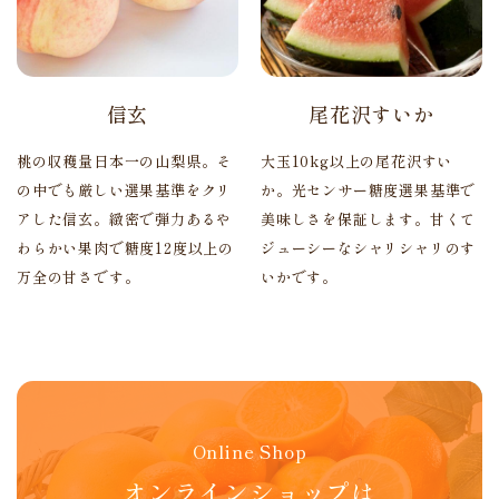
信玄
尾花沢すいか
桃の収穫量日本一の山梨県。そ
大玉10kg以上の尾花沢すい
の中でも厳しい選果基準をクリ
か。光センサー糖度選果基準で
アした信玄。緻密で弾力あるや
美味しさを保証します。甘くて
わらかい果肉で糖度12度以上の
ジューシーなシャリシャリのす
万全の甘さです。
いかです。
Online Shop
オンラインショップは