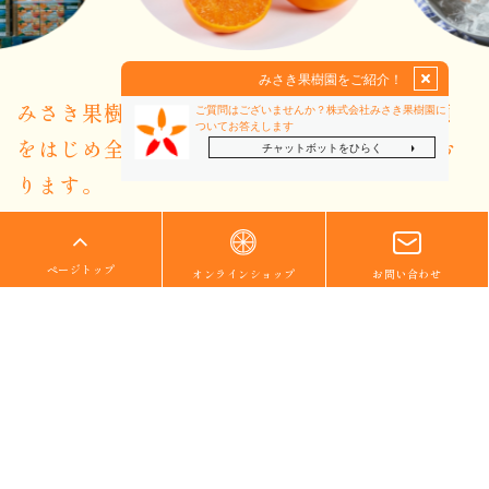
みさき果樹園では、温州みかんなどの柑橘類
をはじめ
全16種以上の果実の取扱いをしてお
ります。
また、ゼリーなどのオリジナル商品や、その他の果実の販売もおこ
ページトップ
オンラインショップ
お問い合わせ
なっております。
私たちが自信をもってオススメする商品をぜひご覧ください。